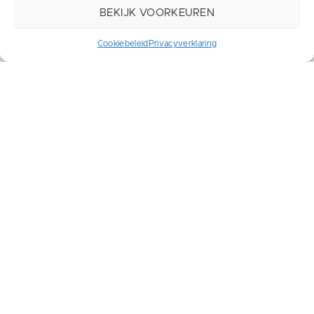
Voor werkgevers
BEKIJK VOORKEUREN
Ik zoek werk
Cookiebeleid
Privacyverklaring
Contact
Werken bij
Contact
Gonnetstraat 26,
2011 KA Haarlem
info@we-supply.nl
+31 614522431
©2026 We Supply