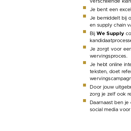
verschillende kla
Je bent een excell
Je bemiddelt bij 
en supply chain v
Bij
We Supply
co
kandidaatprocess
Je zorgt voor een
wervingsproces.
Je hebt online int
teksten, doet ref
wervingscampagn
Door jouw uitgebr
zorg je zelf ook 
Daarnaast ben je
social media voo