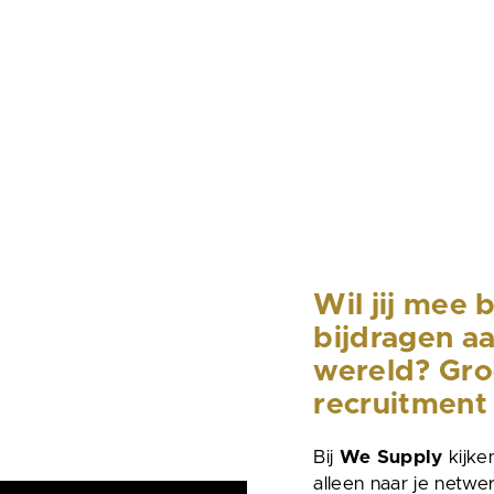
PPLY
Wil jij mee
bijdragen a
wereld? Gro
recruitment 
Bij
We Supply
kijke
alleen naar je netwe