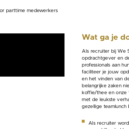
oor parttime medewerkers
Wat ga je d
Als recruiter bij We
opdrachtgever en de s
professionals aan hu
faciliteer je jouw o
en het vinden van de
belangrijke zaken ni
koffie/thee en onze
met de leukste verh
gezellige teamlunc
Als recruiter wor