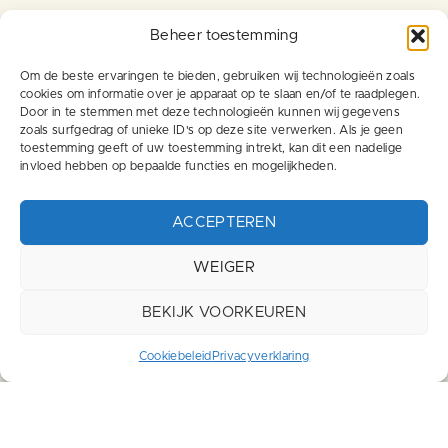
Beheer toestemming
Om de beste ervaringen te bieden, gebruiken wij technologieën zoals
cookies om informatie over je apparaat op te slaan en/of te raadplegen.
Menu
Links
Door in te stemmen met deze technologieën kunnen wij gegevens
zoals surfgedrag of unieke ID's op deze site verwerken. Als je geen
toestemming geeft of uw toestemming intrekt, kan dit een nadelige
Privacyverklaring
Vacatures Logistiek
invloed hebben op bepaalde functies en mogelijkheden.
Over ons
ACCEPTEREN
Voor werkgevers
WEIGER
Ik zoek werk
Contact
BEKIJK VOORKEUREN
Werken bij
Cookiebeleid
Privacyverklaring
Contact