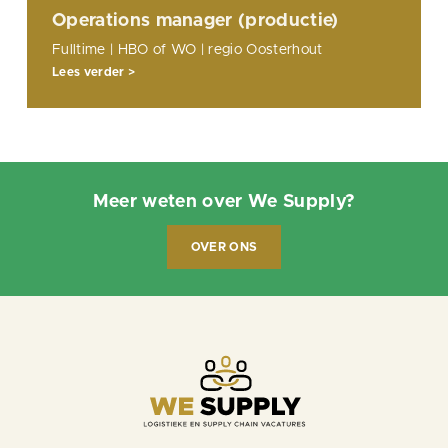
Operations manager (productie)
Fulltime | HBO of WO | regio Oosterhout
Lees verder >
Meer weten over We Supply?
OVER ONS